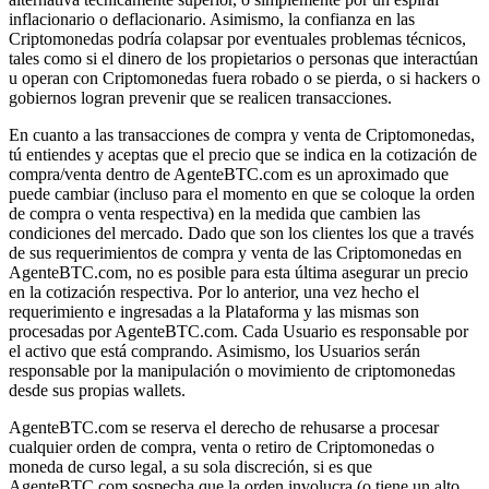
inflacionario o deflacionario. Asimismo, la confianza en las
Criptomonedas podría colapsar por eventuales problemas técnicos,
tales como si el dinero de los propietarios o personas que interactúan
u operan con Criptomonedas fuera robado o se pierda, o si hackers o
gobiernos logran prevenir que se realicen transacciones.
En cuanto a las transacciones de compra y venta de Criptomonedas,
tú entiendes y aceptas que el precio que se indica en la cotización de
compra/venta dentro de AgenteBTC.com es un aproximado que
puede cambiar (incluso para el momento en que se coloque la orden
de compra o venta respectiva) en la medida que cambien las
condiciones del mercado. Dado que son los clientes los que a través
de sus requerimientos de compra y venta de las Criptomonedas en
AgenteBTC.com, no es posible para esta última asegurar un precio
en la cotización respectiva. Por lo anterior, una vez hecho el
requerimiento e ingresadas a la Plataforma y las mismas son
procesadas por AgenteBTC.com. Cada Usuario es responsable por
el activo que está comprando. Asimismo, los Usuarios serán
responsable por la manipulación o movimiento de criptomonedas
desde sus propias wallets.
AgenteBTC.com se reserva el derecho de rehusarse a procesar
cualquier orden de compra, venta o retiro de Criptomonedas o
moneda de curso legal, a su sola discreción, si es que
AgenteBTC.com sospecha que la orden involucra (o tiene un alto