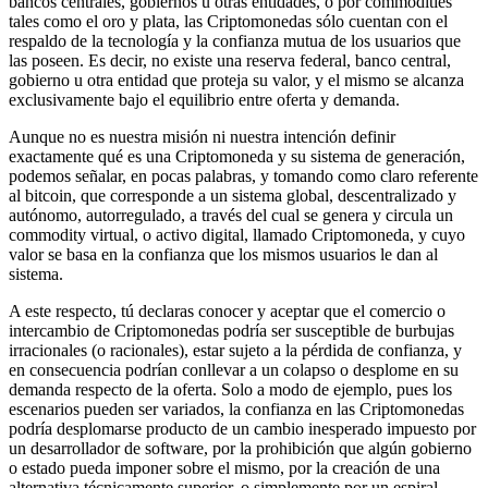
bancos centrales, gobiernos u otras entidades, o por commodities
tales como el oro y plata, las Criptomonedas sólo cuentan con el
respaldo de la tecnología y la confianza mutua de los usuarios que
las poseen. Es decir, no existe una reserva federal, banco central,
gobierno u otra entidad que proteja su valor, y el mismo se alcanza
exclusivamente bajo el equilibrio entre oferta y demanda.
Aunque no es nuestra misión ni nuestra intención definir
exactamente qué es una Criptomoneda y su sistema de generación,
podemos señalar, en pocas palabras, y tomando como claro referente
al bitcoin, que corresponde a un sistema global, descentralizado y
autónomo, autorregulado, a través del cual se genera y circula un
commodity virtual, o activo digital, llamado Criptomoneda, y cuyo
valor se basa en la confianza que los mismos usuarios le dan al
sistema.
A este respecto, tú declaras conocer y aceptar que el comercio o
intercambio de Criptomonedas podría ser susceptible de burbujas
irracionales (o racionales), estar sujeto a la pérdida de confianza, y
en consecuencia podrían conllevar a un colapso o desplome en su
demanda respecto de la oferta. Solo a modo de ejemplo, pues los
escenarios pueden ser variados, la confianza en las Criptomonedas
podría desplomarse producto de un cambio inesperado impuesto por
un desarrollador de software, por la prohibición que algún gobierno
o estado pueda imponer sobre el mismo, por la creación de una
alternativa técnicamente superior, o simplemente por un espiral