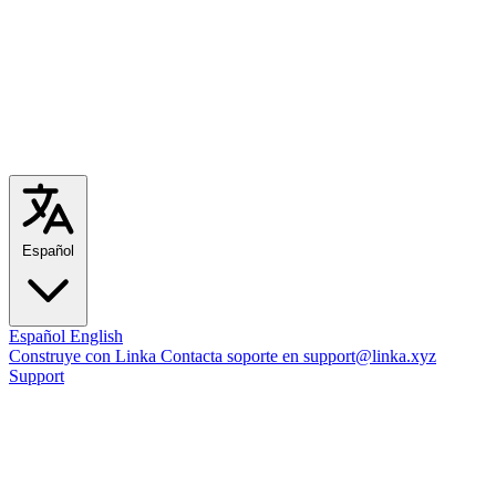
Español
Español
English
Construye con Linka
Contacta soporte en support@linka.xyz
Support