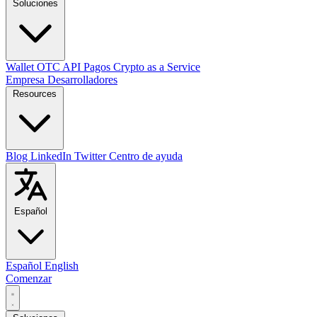
Soluciones
Wallet
OTC
API
Pagos
Crypto as a Service
Empresa
Desarrolladores
Resources
Blog
LinkedIn
Twitter
Centro de ayuda
Español
Español
English
Comenzar